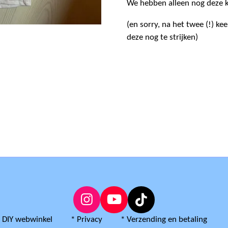
We hebben alleen nog deze 
(en sorry, na het twee (!) ke
deze nog te strijken)
I
Y
T
n
o
i
a DIY webwinkel * Privacy * Verzending en betaling