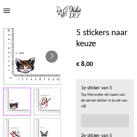
Ga
direct
naar
de
5 stickers naar
hoofdinhoud
keuze
€ 8,00
1e sticker van 5
Typ hieronder de naam van
de eerste sticker in je set van
vijf.
2e sticker van 5